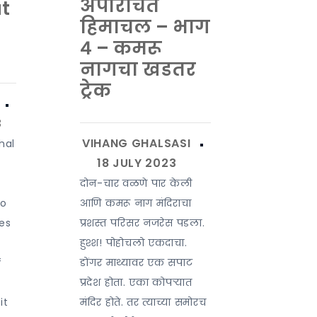
अपरिचित
t
हिमाचल – भाग
४ – कमरू
नागचा खडतर
ट्रेक
hal
दोन-चार वळणे पार केली
to
आणि कमरू नाग मंदिराचा
es
प्रशस्त परिसर नजरेस पडला.
हुश्श! पोहोचलो एकदाचा.
f
डोंगर माथ्यावर एक सपाट
प्रदेश होता. एका कोपऱ्यात
it
मंदिर होते. तर त्याच्या समोरच