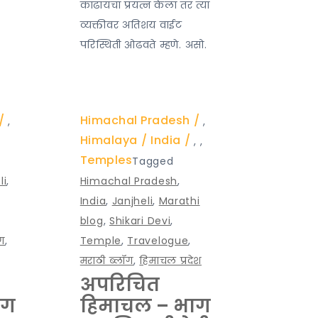
काढायचा प्रयत्न केला तर त्या
व्यक्तीवर अतिशय वाईट
परिस्थिती ओढवते म्हणे. असो.
Himachal Pradesh
,
,
Himalaya
India
,
,
Temples
Tagged
li
,
Himachal Pradesh
,
India
,
Janjheli
,
Marathi
blog
,
Shikari Devi
,
ॉग
,
Temple
,
Travelogue
,
मराठी ब्लॉग
,
हिमाचल प्रदेश
अपरिचित
ाग
हिमाचल – भाग