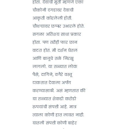
होता. देवाची मूर्ती म्हणजे एका
चौकोनी दगडावर देवाची
आकृती कोरलेली होती.
चौथऱ्यावर छप्पर उभारले होते.
सगळा अतिशय साधा प्रकार
होता. पण तरीही फार छान
वाटत होतं. मी दर्शन घेतलं
आणि बाजूचे तळे निरखू
लागलो. या तळ्यात लोकं
पैसे, दागिने, वगैरे वस्तू
टाकतात देवाला अर्पण
करण्यासाठी. असं म्हणतात की
या तळ्यात शेकडो करोडो
रुपयांची संपत्ती आहे. मात्र
त्याला कोणी हात लावत नाही.
यातली संपत्ती कोणी बाहेर