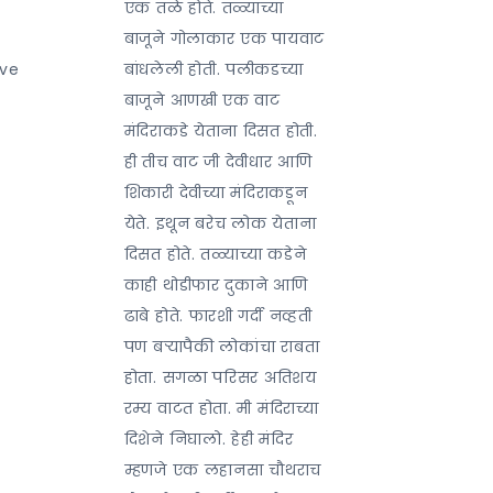
एक तळे होते. तळ्याच्या
बाजूने गोलाकार एक पायवाट
ave
बांधलेली होती. पलीकडच्या
बाजूने आणखी एक वाट
मंदिराकडे येताना दिसत होती.
ही तीच वाट जी देवीधार आणि
शिकारी देवीच्या मंदिराकडून
येते. इथून बरेच लोक येताना
दिसत होते. तळ्याच्या कडेने
काही थोडीफार दुकाने आणि
ढाबे होते. फारशी गर्दी नव्हती
पण बऱ्यापैकी लोकांचा राबता
होता. सगळा परिसर अतिशय
रम्य वाटत होता. मी मंदिराच्या
दिशेने निघालो. हेही मंदिर
म्हणजे एक लहानसा चौथराच