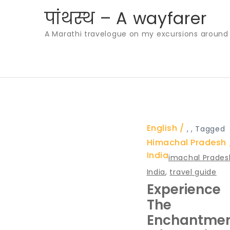
Skip
पांथस्थ – A wayfarer
to
A Marathi travelogue on my excursions around th
content
English
,
,
Tagged
Himachal Pradesh
India
imachal Prades
India
,
travel guide
Experience
The
Enchantme