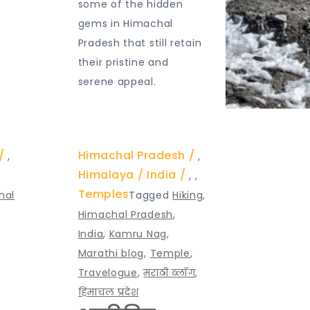
some of the hidden
gems in Himachal
Pradesh that still retain
their pristine and
serene appeal.
Himachal Pradesh
,
,
Himalaya
India
,
,
Temples
hal
Tagged
Hiking
,
Himachal Pradesh
,
,
India
,
Kamru Nag
,
Marathi blog
,
Temple
,
Travelogue
,
मराठी ब्लॉग
,
हिमाचल प्रदेश