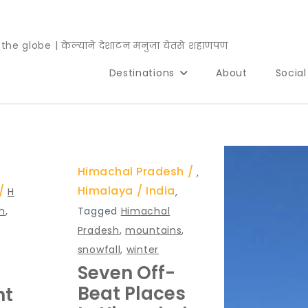
e globe | केल्याने देशाटन मनुजा येतसे शहाणपण
Destinations
About
Socia
Himachal Pradesh
,
Himalaya
India
H
,
h
,
Tagged
Himachal
Pradesh
,
mountains
,
snowfall
,
winter
Seven Off-
Beat Places
nt