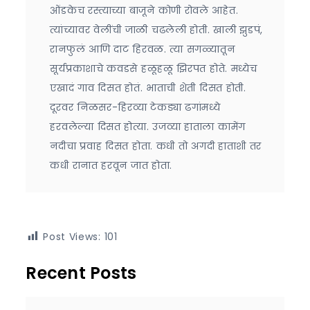
ओंडकेच रस्त्याच्या बाजूने कोणी रोवले आहेत.
त्यांच्यावर वेलींची जाळी चढलेली होती. खाली झुडपं,
रानफुलं आणि दाट हिरवळ. त्या सगळ्यातून
सूर्यप्रकाशाचे कवडसे हळूहळू झिरपत होते. मध्येच
एखादं गाव दिसत होतं. भाताची शेती दिसत होती.
दूरवर निळसर-हिरव्या टेकड्या ढगांमध्ये
हरवलेल्या दिसत होत्या. उजव्या हाताला कामेंग
नदीचा प्रवाह दिसत होता. कधी तो अगदी हाताशी तर
कधी रानात हरवून जात होता.
Post Views:
101
Recent Posts