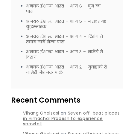
अनवट ईशान्य भारत – भाग ६ – बुम ला
पास
अनवट ईशान्य भारत – भाग ५ – जसवंतगड
युद्धस्मारक
अनवट ईशान्य भारत – भाग ४ – दिरांग ते
तवांग मार्गे सेला पास
अनवट ईशान्य भारत – भाग ३ – नामेरी ते
दिरांग
अनवट ईशान्य भारत – भाग २ – गुवाहाटी ते
नामेरी नॅशनल पार्क
Recent Comments
Vihang Ghalsasi
on
Seven off-beat places
in Himachal Pradesh to experience
snowfall
Vihang Ghalsasi
on
Seven off-beat places