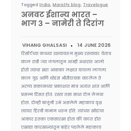
Tagged
India
,
Marathi blog
,
Travelogue
अनवट ईशान्य भारत –
भाग ३ – नामेरी ते दिरांग
रिसॉर्टच्या कच्च्या रस्त्यावरून मुख्य रस्त्यावर येताच
काल रात्री ज्या जंगलातून आम्ही अंधारात आलो
होतो त्याचा खरा आवाका लक्षात यायला लागला.
काल गूढ आणि थोडंसं भीतीदायक वाटलेलं ते
अरण्य सकाळच्या प्रकाशात मात्र अत्यंत शांत आणि
प्रसन्न दिसत होतं. रस्ता तसा साधा दोन लेनचा
होता. दोन्ही बाजूंनी उभे असलेले महाकाय वृक्ष
त्यावर हिरवी कमान धरून होते. त्यांच्या खोडांचा
आकार इतका एकसारखा होता की वाटत होतं
एखाद्या कारखान्यातून बाहेर पडलेले महाकाय