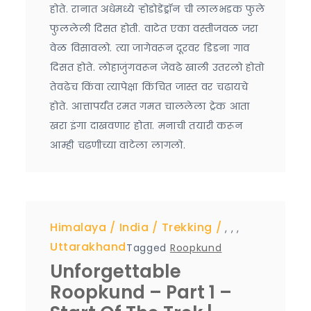
होते. रानात अधेमध्ये ऱ्होडोडेंड्रॉन ची लालभडक फुले
फुललेली दिसत होती. वाटेत एका वस्तीजवळ जरा
वेळ विसावलो. त्या जागेवरून दूरवर डिडना गाव
दिसत होते. लोहाजुंगवरून जेवढे खाली उतरलो होतो
तेवढेच किंवा त्यापेक्षा किंचित जास्त वर चढायचे
होते. आत्तापर्यंत रमत गमत चाललेला ट्रेक आता
खरा इंगा दाखवणार होता. मनाची तयारी करून
आम्ही चढणीच्या वाटेला लागलो.
Himalaya
India
Trekking
,
,
,
Uttarakhand
Tagged
Roopkund
Unforgettable
Roopkund – Part 1 –