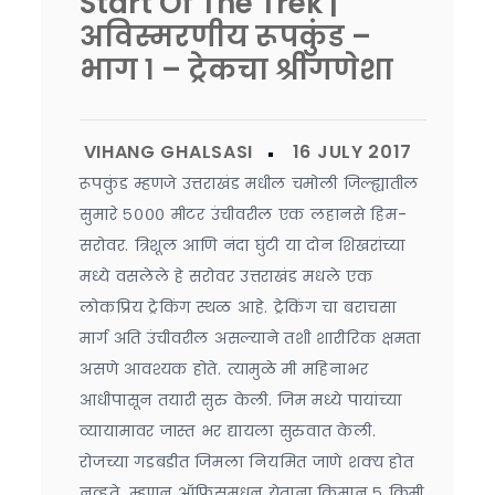
Start Of The Trek |
अविस्मरणीय रूपकुंड –
भाग १ – ट्रेकचा श्रीगणेशा
रूपकुंड म्हणजे उत्तराखंड मधील चमोली जिल्ह्यातील
सुमारे ५००० मीटर उंचीवरील एक लहानसे हिम-
सरोवर. त्रिशूल आणि नंदा घुंटी या दोन शिखरांच्या
मध्ये वसलेले हे सरोवर उत्तराखंड मधले एक
लोकप्रिय ट्रेकिंग स्थळ आहे. ट्रेकिंग चा बराचसा
मार्ग अति उंचीवरील असल्याने तशी शारीरिक क्षमता
असणे आवश्यक होते. त्यामुळे मी महिनाभर
आधीपासून तयारी सुरु केली. जिम मध्ये पायांच्या
व्यायामावर जास्त भर द्यायला सुरुवात केली.
रोजच्या गडबडीत जिमला नियमित जाणे शक्य होत
नव्हते. म्हणून ऑफिसमधून येताना किमान ५ किमी