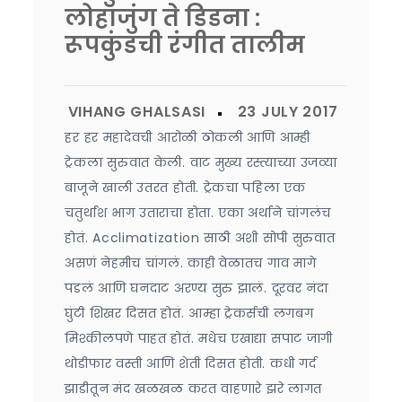
लोहाजुंग ते डिडना :
रूपकुंडची रंगीत तालीम
हर हर महादेवची आरोळी ठोकली आणि आम्ही
ट्रेकला सुरुवात केली. वाट मुख्य रस्त्याच्या उजव्या
बाजूने खाली उतरत होती. ट्रेकचा पहिला एक
चतुर्थांश भाग उताराचा होता. एका अर्थाने चांगलंच
होतं. Acclimatization साठी अशी सोपी सुरुवात
असणं नेहमीच चांगलं. काही वेळातच गाव मागे
पडलं आणि घनदाट अरण्य सुरु झालं. दूरवर नंदा
घुंटी शिखर दिसत होतं. आम्हा ट्रेकर्सची लगबग
मिश्कीलपणे पाहत होतं. मधेच एखाद्या सपाट जागी
थोडीफार वस्ती आणि शेती दिसत होती. कधी गर्द
झाडीतून मंद खळखळ करत वाहणारे झरे लागत