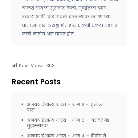
चालत यायला सुरुवात केली. मुंबईतला दमट
उकाडा आणि चार पावलं चालल्यावर लागणाऱ्या
घामाच्या धारा असह्य होत होत्या. कधी एकदा थंडगार
जागी जातोय असं वाटत होतं.
Post Views:
363
Recent Posts
अनवट ईशान्य भारत – भाग ६ – बुम ला
पास
अनवट ईशान्य भारत – भाग ५ – जसवंतगड
युद्धस्मारक
अनवट ईशान्य भारत – भाग ४ – दिरांग ते