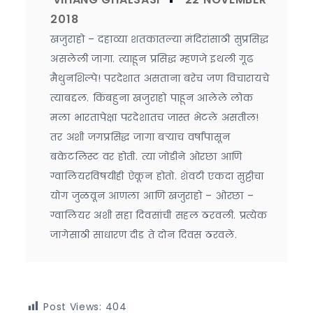
खजुराहो – दहाव्या शतकातल्या मंदिरांसाठी सुप्रसिद्ध
असलेली जागा. त्याहून प्रसिद्ध म्हणजे इथली गूढ
मैथुनशिल्पे! परदेशात असताना बरेच जण विचारायचे
त्याबद्दल. किंबहुना खजुराहो पाहून आलेले लोक
मला भारतापेक्षा परदेशातच जास्त भेटले असतील!
तर अशी जगप्रसिद्ध जागा बऱ्याच वर्षांपासून
बकेटलिस्ट वर होती. त्या जोडीने ओरछा आणि
ग्वालियरविषयीही ऐकून होतो. शेवटी एकदा सुट्टीचा
योग जुळवून आणला आणि खजुराहो – ओरछा –
ग्वालियर अशी सहा दिवसांची सहल ठरवली. प्रत्येक
जागेसाठी साधारण दीड ते दोन दिवस ठरवले.
Post Views:
404