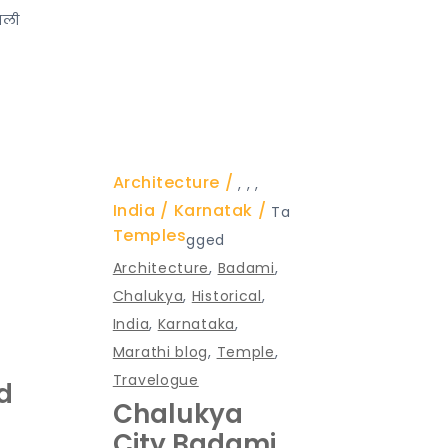
धली
Architecture
,
,
,
India
Karnatak
Ta
Temples
gged
Architecture
,
Badami
,
i
Chalukya
,
Historical
,
India
,
Karnataka
,
Marathi blog
,
Temple
,
Travelogue
d
Chalukya
City Badami