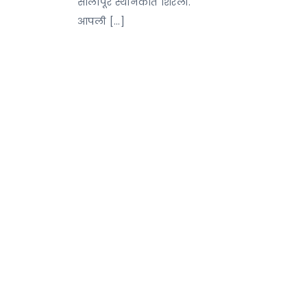
सोलापूर स्थानकात शिरली.
आपली […]