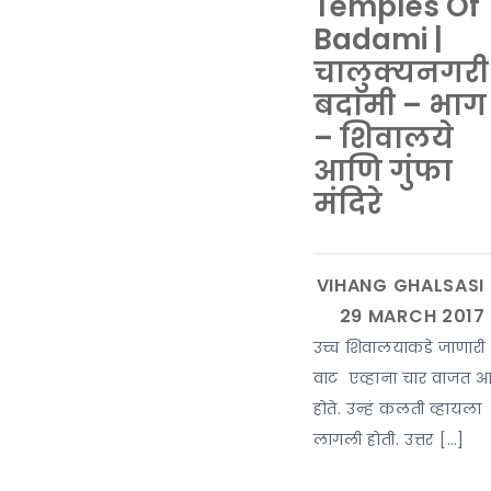
Temples Of
Badami |
चालुक्यनगरी
बदामी – भाग
– शिवालये
आणि गुंफा
मंदिरे
उच्च शिवालयाकडे जाणारी
वाट एव्हाना चार वाजत 
होते. उन्हं कलती व्हायला
लागली होती. उत्तर […]