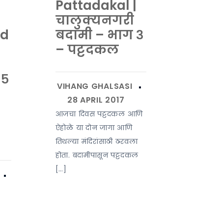
Pattadakal |
चालुक्यनगरी
nd
बदामी – भाग ३
– पट्टदकल
 ५
आजचा दिवस पट्टदकल आणि
ऐहोळे या दोन जागा आणि
तिथल्या मंदिरांसाठी ठरवला
होता. बदामीपासून पट्टदकल
[…]