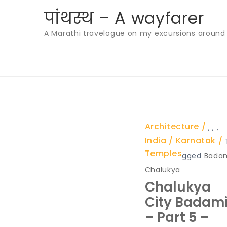
Skip
पांथस्थ – A wayfarer
to
A Marathi travelogue on my excursions around th
content
Architecture
,
,
,
India
Karnatak
Temples
gged
Bada
Chalukya
Chalukya
City Badam
– Part 5 –