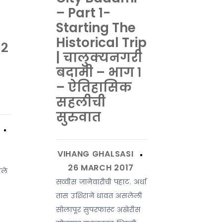
– Part 1-
Starting The
Historical Trip
 २
| चालुक्यनगरी
बदामी – भाग १
– ऐतिहासिक
सहलीची
सुरुवात
आले
सव्वीस जानेवारीची पहाट. अर्धा
तास उशिराने धावत असलेली
सोलापूर सुपरफास्ट अखेरीस