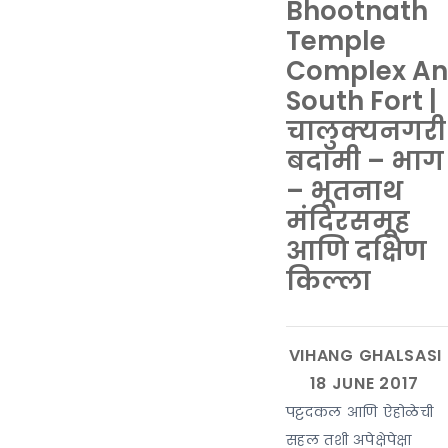
Bhootnath
Temple
Complex A
South Fort |
चालुक्यनगरी
बदामी – भाग
– भूतनाथ
मंदिरसमूह
आणि दक्षिण
किल्ला
पट्टदकल आणि ऐहोळेची
सहल तशी अपेक्षेपेक्षा