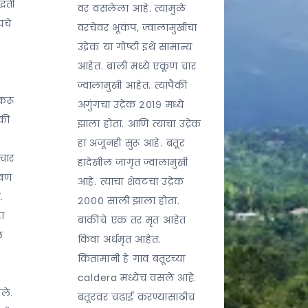
्धती
वर वसलेला आहे. त्यामुळे
यचे
वरचेवर भूकंप, ज्वालामुखीचा
उद्रेक या गोष्टी इथे सामान्य
आहेत. बाली मध्ये एकूण चार
ज्वालामुखी आहेत. त्यांपैकी
करू
अगुंगचा उद्रेक २०१९ मध्ये
की
झाला होता. आणि त्याचा उद्रेक
हा अजूनही सुरू आहे. बतूर
चार
हादेखील जागृत ज्वालामुखी
वणं
आहे. त्याचा शेवटचा उद्रेक
.
२००० साली झाला होता.
हा
बाकीचे एक तर मृत आहेत
ं
किंवा अर्धमृत आहेत.
किंतामानी हे गाव बतूरच्या
caldera मध्येच वसले आहे.
ले.
बतूरवर चढाई करण्यासाठीच