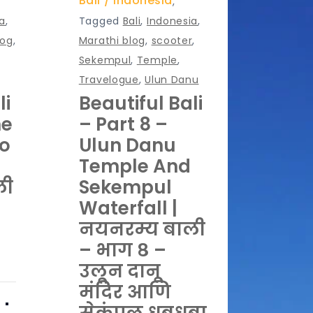
Bali
Indonesia
,
a
,
Tagged
Bali
,
Indonesia
,
log
,
Marathi blog
,
scooter
,
Sekempul
,
Temple
,
Travelogue
,
Ulun Danu
li
Beautiful Bali
he
– Part 8 –
o
Ulun Danu
Temple And
ली
Sekempul
Waterfall |
नयनरम्य बाली
– भाग ८ –
उलून दानू
मंदिर आणि