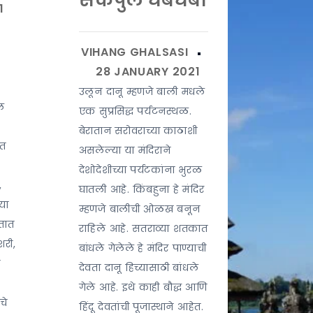
सेकंपुल धबधबा
उलून दानू म्हणजे बाली मधले
ल
एक सुप्रसिद्ध पर्यटनस्थळ.
बेरातान सरोवराच्या काठाशी
ात
असलेल्या या मंदिराने
देशोदेशीच्या पर्यटकांना भुरळ
,
घातली आहे. किंबहुना हे मंदिर
या
म्हणजे बालीची ओळख बनून
ंतात
राहिले आहे. सतराव्या शतकात
शरी,
बांधले गेलेले हे मंदिर पाण्याची
ा
देवता दानू हिच्यासाठी बांधले
गेले आहे. इथे काही बौद्ध आणि
चे
हिंदू देवतांची पूजास्थाने आहेत.