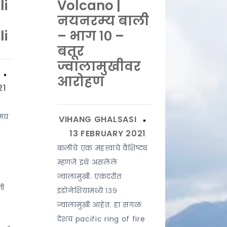
li
Volcano |
नयनरम्य बाली
i
– भाग १० –
बतूर
ज्वालामुखीवर
आरोहण
यमच
बालीचे एक महत्त्वाचे वैशिष्ट्य
म्हणजे इथे असलेले
ज्वालामुखी. एकंदरीत
जी
इंडोनेशियामध्ये १३९
ज्वालामुखी आहेत. हा सगळं
देशच pacific ring of fire