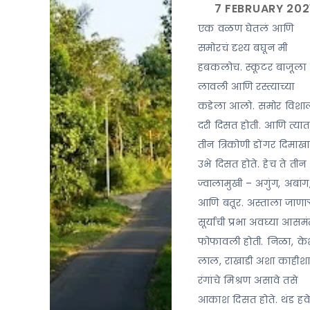
एक वळण घेतलं आणि
समोरचं दृश्य बघून मी
हबकलोच. स्कूटर बाजूला
लावली आणि रस्त्याच्या
कडेला आलो. समोर विशा
दरी दिसत होती. आणि त्यात
तीन त्रिकोणी डोंगर दिमाख
उभे दिसत होते. हेच ते तीन
ज्वालामुखी – अगुंग, अबांग
आणि बतूर. अस्ताला जाणार्‍
सूर्याची प्रभा अवघ्या आसम
फोफावली होती. निळा, के
लाल, राखाडी अशा काहीश
रंगांचे मिश्रण असावे तसे
आकाश दिसत होते. थंड हवे