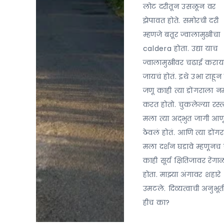
लोट दरीतून उसळून वर
झेपावत होते. समोरची दरी
म्हणजे बतूर ज्वालामुखीचा
caldera होता. उद्या याच
ज्वालामुखीवर चढाई करा
जायचं होतं. इथे उभा राहून
जणू काही त्या डोंगराला 
करत होतो. चुकलेल्या रस्त्
मला त्या अद्भुत जागी आण
ठेवलं होतं. आणि त्या डोंगरा
मला दर्शन घडावे म्हणूनच
काही सूर्य क्षितिजावर रेंग
होता. माझ्या अंगावर शहारे
उमटले. दिव्यत्वाची अनुभूत
हीच का?