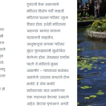
दुपारची वेळ असल्याने
मंदिरात विशेष गर्दी नव्हती.
मंदिराचा प्रशस्त परिसर उठून
दिसत होता. इथेही मंदिराच्या
यला
आतल्या भागात जायला
 मी
परवानगी नव्हतीच.
नमन
आजूबाजूचा सगळा परिसर
याने
सुंदर फुलझाडांनी सुशोभित
ून
केलेला होता. तेवढ्यात दृष्टीस
ंचे
पडले ते मंदिराचे मुख्य
 जणू
आकर्षण – पाण्याच्या मधोमध
ाळला
असलेले उतरत्या छपरांचे दोन
मनोरे. हे दोन मनोरे
ी ती
सरोवराच्या आत असलेल्या
एक लहानशा बेटावर उभारले
आहेत. बेटाचा पृष्ठभाग अगदी