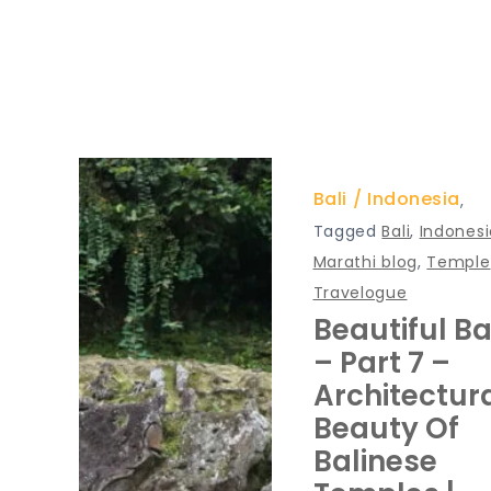
Bali
Indonesia
,
Tagged
Bali
,
Indonesi
Marathi blog
,
Temple
Travelogue
Beautiful Ba
– Part 7 –
Architectur
Beauty Of
Balinese