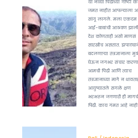
या नव्या पिढीच्या गोष्टी क
जमत नाहीत आपल्याला अ
सांगू लागले. मला एकदम
आई-बाबांची आठवण झाली
देश कोणताही असो माणसं
सारखीच असतात. झपाट्यान
बदलणाऱ्या तंत्रज्ञानाला मु
घेऊन जगभर संचार करणा
आमची पिढी आणि त्याच
तंत्रज्ञानाच्या मागे न धावता
आयुष्यातले सगळे क्षण
भरभरून जगणारी ही मागच
पिढी. काय गंमत आहे नाह