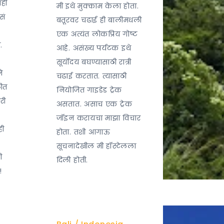
ाही
मी इथे मुक्काम केला होता.
सं
बतूरवर चढाई ही बालीमधली
एक अत्यंत लोकप्रिय गोष्ट
.
आहे. असंख्य पर्यटक इथे
सूर्योदय बघण्यासाठी रात्री
े
चढाई करतात. त्यासाठी
ठीत
नियोजित गाइडेड ट्रेक
री
असतात. असाच एक ट्रेक
जॉइन करायचा माझा विचार
ही
होता. तशी आगाऊ
सूचनादेखील मी हॉस्टेलला
ी
दिली होती.
ी!