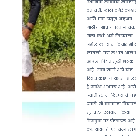
स्थानिक लोकांची जीवनपद
बघायची, फोटो वगैरे काढा
आणि एक समृद्ध अनुभव
गाठीशी बांधून परत जायचं.
मला कधी असं फिरायला
जमेल का याचा विचार मी 
लागलो. पण लक्षात आलं 
आपला पिंडच मुळी भटका
आहे. एका जागी असे दोन-
दिवस काही न करता घाल
हे सर्वथा अशक्य आहे. असो
ज्याची त्याची फिरण्याची तऱ्
न्यारी. मी काकांना विचारल
तुमचं इनस्टाग्राम किंवा
फेसबुक वर प्रोफाइल आहे
का. यावर ते हसायला लाग