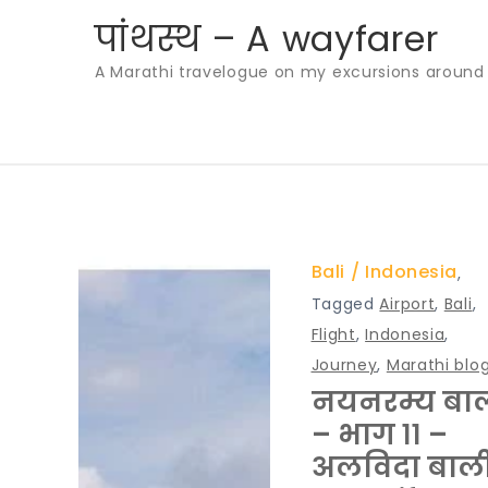
Skip
पांथस्थ – A wayfarer
to
A Marathi travelogue on my excursions around th
content
Bali
Indonesia
,
Tagged
Airport
,
Bali
,
Flight
,
Indonesia
,
Journey
,
Marathi blo
नयनरम्य बा
– भाग ११ –
अलविदा बाल