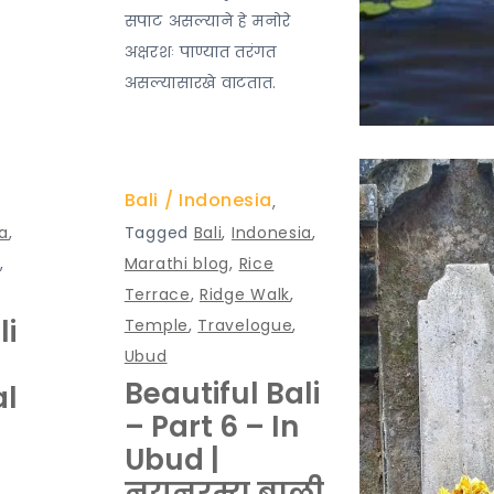
सपाट असल्याने हे मनोरे
अक्षरशः पाण्यात तरंगत
असल्यासारखे वाटतात.
Bali
Indonesia
,
a
,
Tagged
Bali
,
Indonesia
,
,
Marathi blog
,
Rice
Terrace
,
Ridge Walk
,
li
Temple
,
Travelogue
,
Ubud
Beautiful Bali
al
– Part 6 – In
Ubud |
नयनरम्य बाली