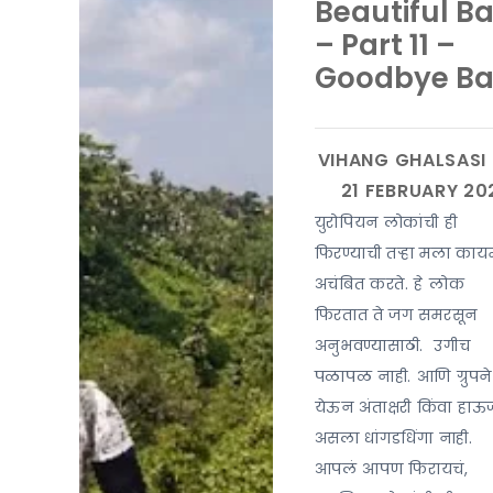
Beautiful Ba
– Part 11 –
Goodbye Bal
युरोपियन लोकांची ही
फिरण्याची तऱ्हा मला का
अचंबित करते. हे लोक
फिरतात ते जग समरसून
अनुभवण्यासाठी. उगीच
पळापळ नाही. आणि ग्रुपने
येऊन अंताक्षरी किंवा हाऊ
असला धांगडधिंगा नाही.
आपलं आपण फिरायचं,