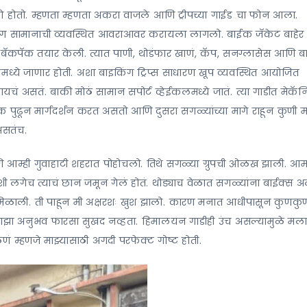
ो होतो. म्हणता म्हणता अकरा वाजले आणि ट्रीपच्या गाईड चा फोन आला.
ी. मग सामानाची व्यवस्थित आवराआवर करायला लागलो. बाईक जॅकेट बाहेर
ी बॅकपॅक तयार केली. त्यात पाणी, थोडंफार खाणं, कॅप, सनग्लासेस आणि 
ेईकलमध्ये जाणार होती. अशा बाइकिंग ट्रिप्स साधारण खूप व्यवस्थित आयोजित
ायचं असतं. बाकी मोठं सामान सपोर्ट व्हेईकलमध्ये जातं. त्या गाडीत मेकॅ
 पुढून मार्गदर्शन करत असतो आणि दुसरा सगळ्यांच्या मागे राहून कुणी म
असतंच.
णि आम्ही गुवाहाटी शहरात पोहोचलो. तिथे सगळ्या ग्रुपची ओळख झाली. आ
लगेच त्याचं छान जमून गेलं होतं. थोड्याच वेळात सगळ्यांना बाईक्स 
ळाली. ती पाहून मी अक्षरशः खुश झालो. कारण मनात आधीपासून कुणकुण
ाझा अनुभव फारसा सुखद नव्हता. हिमालयन गाडीही उंच असल्यामुळे मला
ं म्हणजे माझ्यासाठी अगदी परफेक्ट गोष्ट होती.