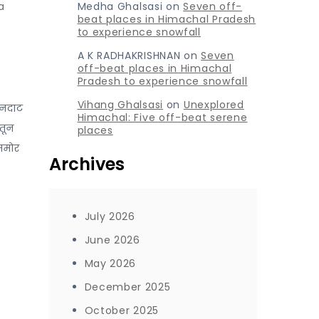
a
Medha Ghalsasi
on
Seven off-
beat places in Himachal Pradesh
to experience snowfall
A K RADHAKRISHNAN
on
Seven
off-beat places in Himachal
Pradesh to experience snowfall
Vihang Ghalsasi
on
Unexplored
घनदाट
Himachal: Five off-beat serene
ातून
places
 समोर
Archives
July 2026
June 2026
May 2026
December 2025
October 2025