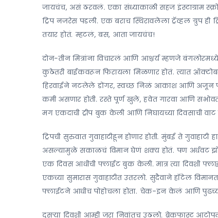
जायचंच, असं ठरवलं. एका संध्याकाळी सहज इंस्टाग्राम स
ट्रिप नजरेस पडली. एक बराच स्थिरावलेला ट्रॅव्हल ग्रुप ह
तयार होतं. म्हटलं, बस, आता जायचंच!
दोन-तीन मित्रांना विचारलं आणि आश्चर्य म्हणजे बंगलोरमध्
कुठेतरी बाईकवरून फिरायला मिळणार होतं. त्यात ऑक्टोब
हिरवाईने नटलेले डोंगर, स्वच्छ निळं आकाश आणि अजून फा
कमी असणार होती. रस्ते पूर्ण खुले, हवेत गारवा आणि सभो
मग एकदाची ट्रीप बुक केली आणि निघायच्या दिवसाची वा
ट्रिपची सुरुवात गुवाहाटीहून होणार होती. मुंबई ते गुवाहाटी
असल्यामुळे सकाळचं विमान घेणं शक्य होतं. पण अर्धवट झोप
एक दिवस आधीची फ्लाईट बुक केली. मात्र त्या दिवशी फ्लाईट
एकच्या सुमारास गुवाहाटीत उतरलो. सुदैवाने हॉटेल विमान
फ्लाईटने आधीच पोहोचला होता. चेक-इन केलं आणि पुढच्य
दुसऱ्या दिवशी आम्ही जरा निवांतच उठलो. ब्रेकफास्ट 