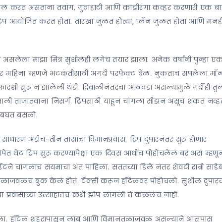
्क्रोल करत असताना तवांग, गुवाहाटी आणि काझीरंगा कव्हर करणारी एक 
ी ट्रिप आयोजित करत होता. तारखा जुळत होत्या, प्लॅन जुळत होता आणि मनह
ये असलेला माझा मित्र सुशीलही लगेच तयार झाला. अनेक वर्षांनी पुन्हा एकत
र महिना म्हणजे भटकंतीसाठी अगदी परफेक्ट वेळ. नुकताच संपलेला मॉन्
रशी सुरू न झालेली थंडी. दिवाळीनंतरचा आठवडा असल्यामुळे गर्दीही तु
वताली ताजातवाना निसर्ग. ट्रिपसाठी याहून चांगला सीझन असूच शकत नव्ह
ट बघत बसलो.
 हा साधारण अडीच-तीन तासांचा विमानप्रवास. ट्रिप दुपारनंतर सुरू होणार
ेत थेट ट्रिप सुरू करण्यापेक्षा एक दिवस आधीच पोहोचलेलं बरं असं म्हणू
ने चांगलाच संयमाचा अंत पाहिला. सततच्या डिले नंतर शेवटी रात्री साडेब
तळाजवळच बुक केलं होतं. टॅक्सी करून हॉटेलवर पोहोचलो. सुशील दुपारच
ा प्रवासाच्या उत्साहातच कधी झोप लागली ते कळलंच नाही.
आटोपला. हॉटेल शहरापासून लांब आणि विमानतळाजवळ असल्याने आसपास