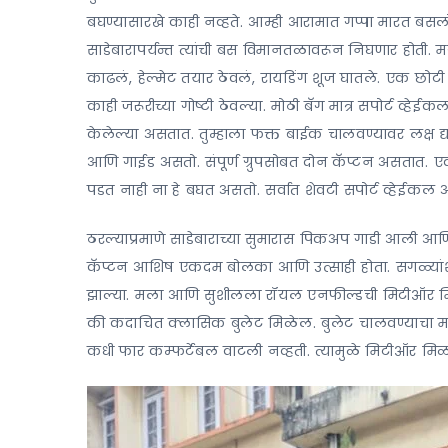
बघण्यासारखे काही नव्हते. आम्ही आरामात गप्पा मारत बसल
साडेबारापर्यन्त त्यांची बस विमानतळावरून निघणार होत
काढलं, हेल्मेट तयार ठेवलं, रायडिंग शूज घातले. एक छोट
काही जरूरीच्या गोष्टी ठेवल्या. मोठी बॅग मात्र सपोर्ट व्ह
केलेल्या असतात. तुम्हाला फक्त बाईक चालवण्यावर लक्ष द्य
आणि गाईड असतो. संपूर्ण ग्रुपसोबत दोन कॅप्टन असतात. एक
पडत नाही ना हे बघत असतो. सर्वात शेवटी सपोर्ट व्हेईकल 
ठरल्याप्रमाणे साडेबाराच्या सुमारास पिकअप गाडी आली आ
कॅप्टन आशिष एकदम बोलका आणि उत्साही होता. सगळ्यांशी 
झाल्या. मला आणि सुशीलला रॉयल एनफील्डची मिटीऑर मि
की कदाचित क्लासिक बुलेट मिळेल. बुलेट चालवण्याचा म
कधी फार कम्फर्टेबल वाटली नव्हती. त्यामुळे मिटीऑर मिळण