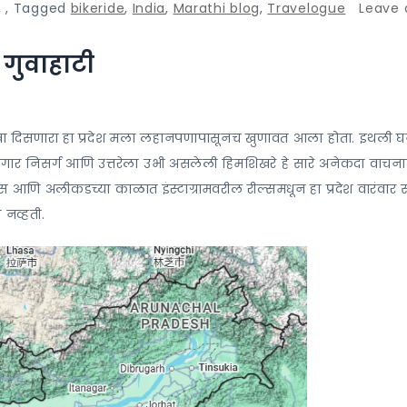
,
,
Tagged
bikeride
,
India
,
Marathi blog
,
Travelogue
Leave 
गुवाहाटी
रखा दिसणारा हा प्रदेश मला लहानपणापासूनच खुणावत आला होता. इथली 
 हिरवागार निसर्ग आणि उत्तरेला उभी असलेली हिमशिखरे हे सारे अनेकदा वाचन
लॉग्स आणि अलीकडच्या काळात इंस्टाग्रामवरील रील्समधून हा प्रदेश वारंवार
त नव्हती.