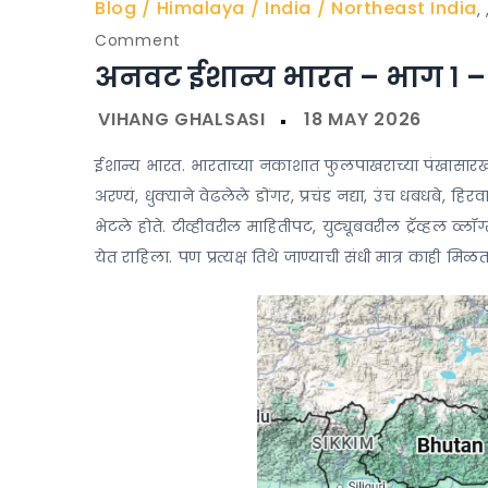
Blog
Himalaya
India
Northeast India
,
on
Comment
अनवट ईशान्य भारत – भाग १ – 
अनवट
ईशान्य
भारत
–
ईशान्य भारत. भारताच्या नकाशात फुलपाखराच्या पंखासा
भाग
अरण्यं, धुक्याने वेढलेले डोंगर, प्रचंड नद्या, उंच धबधबे,
१
भेटले होते. टीव्हीवरील माहितीपट, युट्यूबवरील ट्रॅव्हल व्
–
येत राहिला. पण प्रत्यक्ष तिथे जाण्याची संधी मात्र काही मिळ
गुवाहाटी