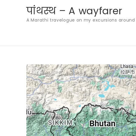
Skip
पांथस्थ – A wayfarer
to
A Marathi travelogue on my excursions around th
content