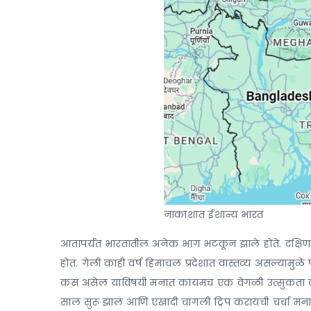
नाकाशात ईशान्य भारत
आतापर्यंत भारतातील अनेक भाग भटकून झाले होते. दक्षिण 
होतं. गेली काही वर्ष हिमाचल प्रदेशात वास्तव्य असल्यामु
कसं असेल याविषयी मनात कायमच एक वेगळी उत्सुकता दाट
साल सुरू झालं आणि एखादी चांगली ट्रिप करायची चर्चा मन