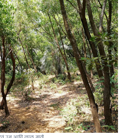
रवंं उन आणि लाल माती