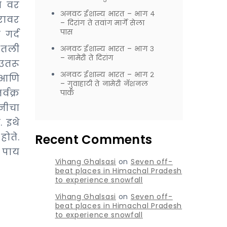
ला वर
अनवट ईशान्य भारत – भाग ४
ारावर
– दिरांग ते तवांग मार्गे सेला
पास
 गर्द
ीतली
अनवट ईशान्य भारत – भाग ३
– नामेरी ते दिरांग
उतरू
अनवट ईशान्य भारत – भाग २
 आणि
– गुवाहाटी ते नामेरी नॅशनल
वक्र
पार्क
नीचा
 इथे
ोते.
Recent Comments
 पाय
Vihang Ghalsasi
on
Seven off-
beat places in Himachal Pradesh
to experience snowfall
Vihang Ghalsasi
on
Seven off-
beat places in Himachal Pradesh
to experience snowfall