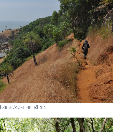
कुमटा
ते
गोकर्ण
–
भाग
५
–
उरलेसुरले
किनारे
आणि
न
हरवलेला
कॅमेरा
ीच्या धारेवरून जाणारी वाट