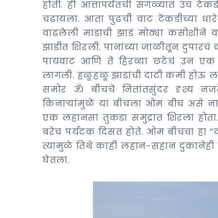
होती. ही आत्तापर्यंतची सगळ्यात उंच टे
चढायला. आता पुढची वाट टेकडीच्या धारेन
वाढलेली माडाची झाडं मोठ्या कसोशीने वाऱ्
झाडीत शिरली. पानांच्या जाळीतून दुपार
पायवाट आणि ते हिरव्या छटेचं उन एक 
लागली. हळूहळू झाडांची दाटी कमी होऊ
समोर ॐ बीचचे नितांतसुंदर दृश्य नज
किनाऱ्यांमुळे या बीचला ओम बीच असे नाव
एक लहानसा तुकडा समुद्रात शिरला होत
बरेच पर्यटक दिसत होते. ओम बीचचा हा “व
त्यामुळे तिथे काही लहान-सहान दुकानेही
घेतला.