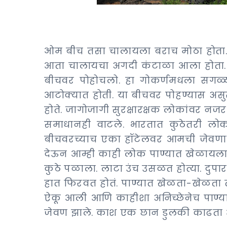
ओम बीच तसा चालायला बराच मोठा होता. 
आता चालायचा अगदी कंटाळा आला होता. पण
बीचवर पोहोचलो. हा गोकर्णमधला सगळ्य
आटोक्यात होती. या बीचवर पोहण्यास असुर
होते. जागोजागी सुरक्षारक्षक लोकांवर नजर 
समाधानही वाटले. भारतात कुठेतरी लोकांच
बीचवरच्याच एका हॉटेलवर आमची जेवणाची स
देऊन आम्ही काही लोक पाण्यात खेळायला 
कुठे पळाला. लाटा उंच उसळत होत्या. दुपारच्
हात फिरवत होतं. पाण्यात खेळता-खेळता
ऐकू आली आणि काहीशा अनिच्छेनेच पाण्य
जेवण झाले. काश एक छान डुलकी काढता 