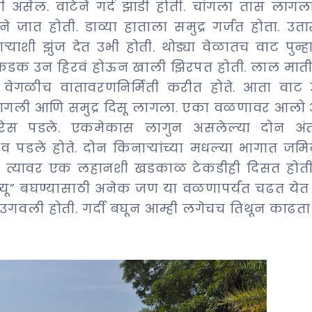
कडी असेल. वाटेने गर्द झाडी होती. चांगला तास लाग
–
े जात होती. डाव्या हाताला समुद्र गर्जत होता. उत
Part
याशी झुंज देत उभी होती. थोड्या वेळातच वाट पुन्हा
5
चं कडक उन हिरवं होऊन खाली झिरपत होती. लाल मात
–
वेगळीच वातावरणनिर्मिती करीत होते. आता वाट 
Leftover
 लागली आणि समुद्र दिसू लागला. एका वळणावर आलो
beaches
रेस पडले. एकमेकास लागुन असलेल्या दोन अंतर्
and
the
 पडले होते. दोन किनाऱ्यांच्या मधल्या भागात जमि
story
ा. त्यावर एक लहानशी खडकाळ टेकडीही दिसत होती.
of
्यू” बघण्यासाठी अनेक जण या वळणापर्यंत चढत येत ह
lost
 उगवली होती. गर्दी बघून आम्ही लगेचच तिथून काढता
camera
|
कर्नाटकातली
किनाराभ्रमंती
: