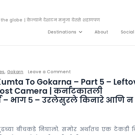
e globe | केल्याने देशाटन मनुजा येतसे शहाणपण
Destinations
About
Socia
on
es
,
Gokarn
Leave a Comment
Kumta To Gokarna – Part 5 – Lefto
Beach
trail
Lost Camera | कर्नाटकातली
of
र्ण – भाग ५ – उरलेसुरले किनारे आणि न
Karnataka:
Kumta
to
 पुढच्या बीचकडे निघालो. समोर अर्थातच एक टेकडी 
Gokarna