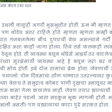
ओम बीचचे रम्य दृश्य
इथली वाळूही अगदी भुसभुशीत होती. ऊन मी म्हणत ह
 थोडेच अंतर राहिले होते. म्हणता म्हणता आम्ही 
ात गजबजलेला बीच. दुपारची वेळ असल्याने गर्दी
क्षित अशा काही जागा होत्या. तिथे तसे फलकही लाव
ठेवून होते. ती व्यवस्था बघून थोडेसे आश्चर्य तर वाटल
्या सुरक्षेसाठी व्यवस्था आहे हे बघून जरा बरं वा
ोय होती. इथे दोन तासांचा ब्रेक होता. जेवणाची ऑ
पळालो. दोन दिवसांचा शीण पाण्यात उतरल्यावर कुठ
या वेळचं ते समुद्राचं कोमट पाणी दुखऱ्या स्नायूंवर म
 तास कसा गेला कळलंच नाही. जेवण तयार झाल्याची
ाच्या बाहेर पडलो. आता सडकून भूक लागली होती. भ
आली असती! पण घड्याळाचा काटा पुढे सरकत होता.