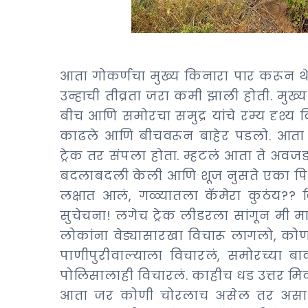
आता गोकर्णचा मुख्य किनारा पार करून थेट 
उन्हाची तीव्रता जरा कमी झाली होती. मुख्
बीच आणि समोरचा समुद्र यांचे रम्य दृश्य द
काढले आणि बीचवरून बाहेर पडलो. आता 
ट्रेक तर संपला होता. म्हटलं आता ते अवजड 
बदलाबदली केली आणि शूज नुसते एका पिशव
लक्षात आलं, गळ्यातला कॅमेरा कुठंय??
सुचेचना! लगेच ट्रेक लीडरला सांगून मी 
लोकांना वेड्यासारखा विचारू लागलो, को
पाणीपुरीवाल्याला विचारलं, समोरच्या ब
पोलिसालाही विचारलं. काहीच धड उत्तर मिळ
आता जर कोणी चोरलाच असेल तर असा 