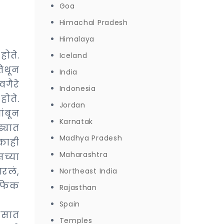
Goa
Himachal Pradesh
Himalaya
होते.
Iceland
तिथून
India
वगैरे
Indonesia
ोते.
Jordan
ांबून
Karnatak
्यात
Madhya Pradesh
काही
Maharashtra
च्या
रलं,
Northeast India
ाफिक
Rajasthan
Spain
िसात
Temples