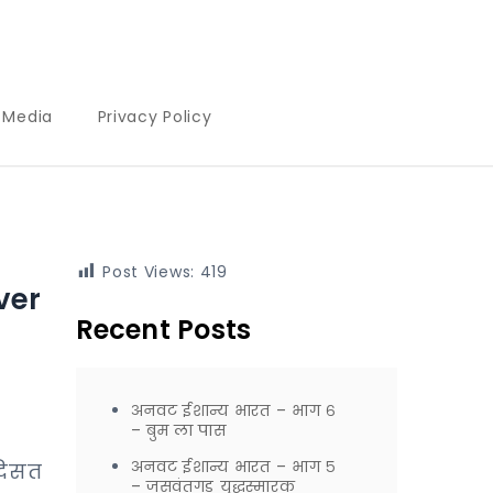
l Media
Privacy Policy
Post Views:
419
ver
Recent Posts
अनवट ईशान्य भारत – भाग ६
– बुम ला पास
अनवट ईशान्य भारत – भाग ५
दिसत
– जसवंतगड युद्धस्मारक