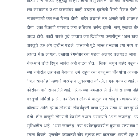
वाटणारे ते खिंडार हळूहळू आक्रसताना दिसू लागले. घराच्या भिंतीसारख्
त्या सरळसोट उभ्या कड्यांवर काही पडझड झालेली शिल्पे दिसत होती.
साठवण्याची व्यवस्था दिसत होती. बाहेर तळपते उन असले तरी आतमध्य
होता. एका ठिकाणी पायवाट जरा अधिकच अरुंद झाली. जणू एखाद्या बोग
वाटत होते. काही पावले पुढे जाताच त्या खिंडीच्या कपारीतून ‘अल खज
वास्तूचे एक अंग दृष्टीस पडले. जसजसे पुढे जाऊ तसतसा त्या भव्य व
लक्षात येऊ लागला. एखाद्या रंगमंचावरचा पडदा अलगद उलगडत जावा 
नेपथ्याने डोळे दिपून जावेत असे वाटत होते. ‘सिक’ मधून बाहेर पड
च्या समोरील लहानशा मैदानात उभे राहून त्या वस्तूच्या सौंदर्याचा आस्व
‘अल खजनेह’ म्हणजे अखंड वालुकाश्मात कोरलेला एक मकबरा आहे. त्याच
कोरीवकामाने सजवलेले आहे. ग्रीकांच्या अमलाखाली ईसवी सनाच्या पह
वस्तूची निर्मिती झाली. नबातिअन लोकांचे वालुकाश्म खोदून स्थापत्यशिल
कौशल्य आणि ग्रीक लोकांची सौंदर्यदृष्टी यांचा सुरेख संगम या वास्तूमध्
येतो. तीन बाजूंनी डोंगरांनी वेढलेले स्थान असल्याने ‘अल खजनेह’ अज
सुस्थितीत आहे. ‘अल खजनेह’ च्या प्रवेशद्वारावरील दुसऱ्या स्तराच
रचना दिसते. प्राचीन काळातले चोर लुटारू त्या कलशात आपली ल