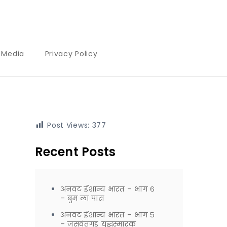
l Media
Privacy Policy
Post Views:
377
Recent Posts
अनवट ईशान्य भारत – भाग ६
– बुम ला पास
अनवट ईशान्य भारत – भाग ५
– जसवंतगड युद्धस्मारक