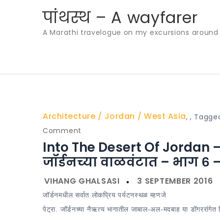
Skip
पांथस्थ – A wayfarer
to
A Marathi travelogue on my excursions around th
content
Architecture
Jordan
West Asia
,
,
Tagge
on
Comment
Into The Desert Of Jordan –
Into
the
जॉर्डनच्या वाळवंटात – भाग ६ –
Desert
of
जॉर्डनमधील सर्वात लोकप्रिय पर्यटनस्थळ म्हणजे
Jordan
पेट्रा. जॉर्डनच्या नैऋत्य भागातील जाबाल-अल-मदबाह या डोंगररांगेत 
–