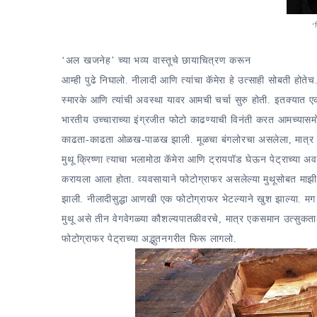
‘
‘अल खजनेह’ च्या भव्य वास्तूचे छायाचित्रण करून
आम्ही पुढे निघालो. नीलादी आणि त्यांचा कॅमेरा हे उत्साही सोबती होत
स्मारके आणि त्यांची अवस्था यावर आमची चर्चा सुरु होती. इतक्यात ए
भारतीय उच्चाराच्या इंग्रजीत फोटो काढण्याची विनंती करत आमच्यास
काढता-काढता ओळख-पाळख झाली. मूळचा बंगलोरचा असलेला, मात्र 
मुथू क्रिष्णा त्याचा भलामोठा कॅमेरा आणि ट्रायपॉड घेऊन पेट्राच्या अ
करायला आला होता. व्यवसायाने फोटोग्राफर असलेल्या मुथूसोबत माझी च
झाली. नीलादीसुद्धा आणखी एक फोटोग्राफर भेटल्याने खुश झाल्या. मग
मुथू असे तीन वेगवेगळ्या कौशल्यपातळीवरचे, मात्र एकसमान उत्सुकत
फोटोग्राफर पेट्राच्या अद्भुतनगरीत फिरू लागलो.