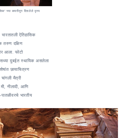
सिक’ च्या कपारीतून दिसलेले दृश्य
ेच. भारतातली ऐतिहासिक
क तरुण दक्षिण
मोर आला. फोटो
सध्या दुबईत स्थायिक असलेला
वशेषांत छायाचित्रण
ांगली मैत्री
 मी, नीलादी, आणि
ा-पातळीवरचे भारतीय