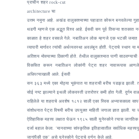
प्राचीन शहर
rock-cut
Part
architecture
चा
6
उत्तम नमुना आहे. अखंड वालुकाश्माच्या पहाडात कोरून बनवलेल्या गुहा
–
थडगी म्हणजे एक अद्भुत विश्व आहे. ईसवी सन पूर्व तिसऱ्या शतकात नब
Mind-
boggling
काळात हे शहर वसवले गेले. नबातिअन लोक म्हणजे एक भटकी जमात ह
Petra
व्यापारी मार्गावर त्यांची अर्थव्यवस्था अवलंबून होती. पेट्राचे स्थान या म
|
अतिशय मोक्याच्या ठिकाणी होते. तेथील वालुकाश्मात पाणी साठवण्याची
जॉर्डनच्या
विकसित करून नबातिअन लोकांनी पेट्रा शहर नावारूपास आणले. नब
वाळवंटात
अधिपत्याखाली आले. ईसवी
–
सन ३६३ मध्ये एका मोठ्या भूकंपात या शहराची बरीच पडझड झाली. त्या
भाग
सोई नष्ट झाल्याने इथली लोकवस्ती उत्तरोत्तर कमी होत गेली. दुर्गम व
६
राहिलेले या शहराचे अवशेष १८१२ साली एका स्विस अभ्यासकाला सापडल
–
संशोधनात पेट्रा विषयी बरीच उपयुक्त माहिती जगाला ज्ञात झाली. या 
अद्भुतनगरी
ऐतिहासिक महत्त्व लक्षात घेऊन १९८५ साली युनेस्कोने त्यास जागतिक
पेट्रा
दर्जा बहाल केला. ‘मानवाच्या सांस्कृतिक इतिहासातील सर्वाधिक महत्त्वपूर
जागांपैकी एक’ असे युनेस्कोने पेट्राचे वर्णन केले आहे.