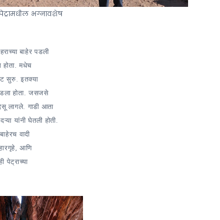
पेट्रामधील भग्नावशेष
राच्या बाहेर पडली
त होता. मधेच
ंट सुरु. इतक्या
 पडला होता. जसजसे
िसू लागले. गाडी आता
या यांनी घेतली होती.
बाहेरच वादी
हारगृहे, आणि
 पेट्राच्या