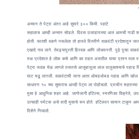
अम्मान ते पेट्रा अंतर आहे सुमारे ३०० किमी. पहाटे
सहालाच आम्ही अम्मान सोडले. दिवस उजाडायच्या आत आमची गाडी शह
होती. फारशी वळणे नसलेला तो हायवे विस्तीर्ण वाळवंटी प्रदेशातून जा
एखादे गाव लागे. तेवढ्यापुरती हिरवळ आणि लोकवस्ती. पुढे पुन्हा वाळव
रुक्ष प्रदेशात हे लोक कसे आणि का राहत असतील याचा प्रश्न मला
पेट्रा जवळ येऊ लागले तसतसे आजूबाजूला लाल वालुकाश्माचे पहाड द
घाट चढू लागली. वाळवंटाची जागा आता ओबडधोबड पहाड आणि खोल दऱ्
साधारण १० च्या सुमारास आम्ही पेट्रा ला पोहोचलो. प्राचीन शहराच्या 
मुसा हे आधुनिक शहर आहे. जागोजागी हॉटेल्स, स्मरणिका विक्रेते, उप
उत्साही पर्यटक असे वादी मुसाचे रूप होते. हॉटेलवर सामान टाकून आम्ही
दिशेने निघालो.