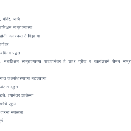
, मंदिरे, आणि
ातिअन साम्राज्याच्या
ोती. दमास्कस ते गिझा या
ार्गावर
 अभिनव पद्धत
ातिअन साम्राज्याच्या पाडावानंतर हे शहर ग्रीक व कालांतराने रोमन साम्राज
त जलसंधारणाच्या महत्त्वाच्या
ाळवंटात दडून
े. त्यानंतर झालेल्या
जागेचे एकूण
 वारसा स्थळाचा
्ण