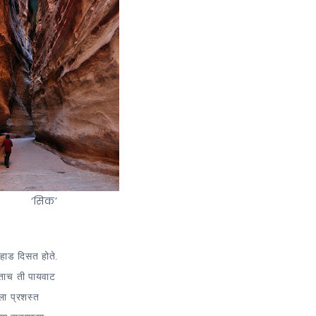
‘सिक’
पहाड दिसत होते.
ाताच ती पायवाट
ला प्रशस्त