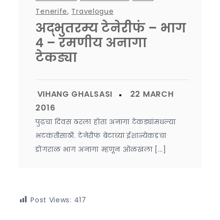
Tenerife
,
Travelogue
अद्भुतरम्य टेनेरीफं – भाग
४ – रमणीय अनागा
टेकड्या
पुढचा दिवस ठरला होता अनागा टेकड्यांमधल्या
भटकंतीसाठी. टेनेरीफं बेटाच्या ईशान्येकडचा
डोंगराळ भाग अनागा म्हणून ओळखला […]
Post Views:
417