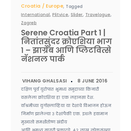
Croatia
Europe
,
Tagged
International
,
Plitvice
,
Slider
,
Travelogue
,
Zagreb
Serene Croatia Part 1 |
नितांतसुंदर क्रोएशिया भाग
१ – झाग्रेब आणि प्लिटवित्से
नॅशनल पार्क
दक्षिण पूर्व युरोपात भूमध्य समुद्राच्या किनारी
वसलेला क्रोएशिया हा एक लहानसा देश.
र्वाश्रमीच्या युगोस्लाव्हिया या देशाचे विभाजन होऊन
निर्माण झालेल्या ३ देशांपैकी एक. इथले हवामान
मुख्यत्वे समशीतोष्ण खंडीय
आणि भूमध्य सागरी प्रकारचे. ४२ लाख लोकसंख्या