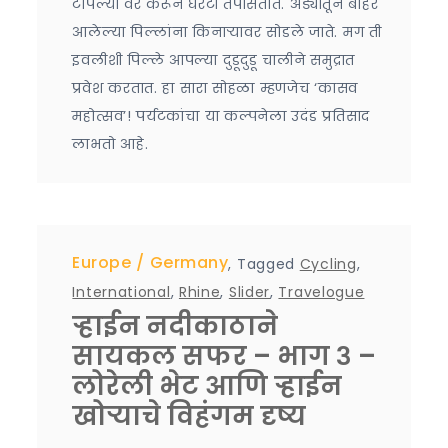
टोपल्या वर करून घरटी तपासतात. अंड्यांतून बाहेर
आलेल्या पिल्लांना किनाऱ्यावर सोडले जाते. मग ती
इवलीशी पिल्ले आपल्या दुडूदुडू चालीने समुद्रात
प्रवेश करतात. हा सारा सोहळा म्हणजेच ‘कासव
महोत्सव’! पर्यटकांचा या कल्पनेला उदंड प्रतिसाद
लाभतो आहे.
Europe
Germany
,
Tagged
Cycling
,
International
,
Rhine
,
Slider
,
Travelogue
ऱ्हाईन नदीकाठाने
सायकल सफर – भाग ३ –
लोरेली भेट आणि ऱ्हाईन
खोऱ्याचे विहंगम दृष्य