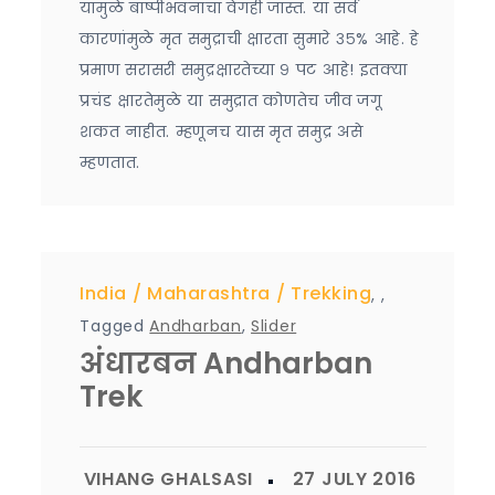
यांमुळे बाष्पीभवनाचा वेगही जास्त. या सर्व
कारणांमुळे मृत समुद्राची क्षारता सुमारे ३५% आहे. हे
प्रमाण सरासरी समुद्रक्षारतेच्या ९ पट आहे! इतक्या
प्रचंड क्षारतेमुळे या समुद्रात कोणतेच जीव जगू
शकत नाहीत. म्हणूनच यास मृत समुद्र असे
म्हणतात.
India
Maharashtra
Trekking
,
,
Tagged
Andharban
,
Slider
अंधारबन Andharban
Trek