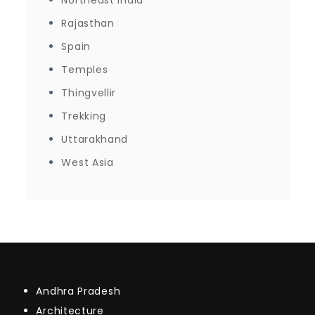
Northeast India
Rajasthan
Spain
Temples
Thingvellir
Trekking
Uttarakhand
West Asia
Andhra Pradesh
Architecture