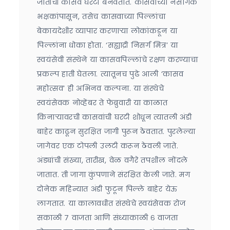
जातीची कासवे घरटी बनवतात. कासवाच्या नैसर्गिक
भक्षकांपासून, तसेच कासवाच्या पिल्लांचा
बेकायदेशीर व्यापार करणाऱ्या लोकांकडून या
पिल्लांना धोका होता. ‘सह्याद्री निसर्ग मित्र’ या
स्वयंसेवी संस्थेने या कासवपिल्लांचे रक्षण करण्याचा
प्रकल्प हाती घेतला. त्यातूनच पुढे आली ‘कासव
महोत्सव’ ही अभिनव कल्पना. या संस्थेचे
स्वयंसेवक नोव्हेंबर ते फेब्रुवारी या काळात
किनाऱ्यावरची कासवांची घरटी शोधून त्यातली अंडी
बाहेर काढून सुरक्षित जागी पुरून ठेवतात. पुरलेल्या
जागेवर एक टोपली उलटी करून ठेवली जाते.
अंड्यांची संख्या, तारीख, वेळ वगैरे तपशील नोंदले
जातात. ती जागा कुंपणाने संरक्षित केली जाते. मग
दोनेक महिन्यात अंडी फुटून पिल्ले बाहेर येऊ
लागतात. या कालावधीत संस्थेचे स्वयंसेवक रोज
सकाळी ७ वाजता आणि संध्याकाळी ६ वाजता