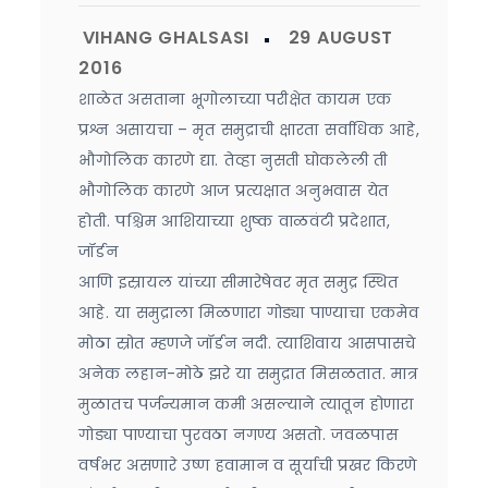
शाळेत असताना भूगोलाच्या परीक्षेत कायम एक
प्रश्न असायचा – मृत समुद्राची क्षारता सर्वाधिक आहे,
भौगोलिक कारणे द्या. तेव्हा नुसती घोकलेली ती
भौगोलिक कारणे आज प्रत्यक्षात अनुभवास येत
होती. पश्चिम आशियाच्या शुष्क वाळवंटी प्रदेशात,
जॉर्डन
आणि इस्रायल यांच्या सीमारेषेवर मृत समुद्र स्थित
आहे. या समुद्राला मिळणारा गोड्या पाण्याचा एकमेव
मोठा स्रोत म्हणजे जॉर्डन नदी. त्याशिवाय आसपासचे
अनेक लहान-मोठे झरे या समुद्रात मिसळतात. मात्र
मुळातच पर्जन्यमान कमी असल्याने त्यातून होणारा
गोड्या पाण्याचा पुरवठा नगण्य असतो. जवळपास
वर्षभर असणारे उष्ण हवामान व सूर्याची प्रखर किरणे