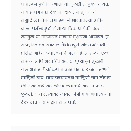
अंधारबन पुणे जिल्ह्यातल्या मुळशी तालुक्यात येतं.
नावाप्रमाणेच हा ट्रेक घनदाट रानातून जातो.
सह्याद्रीच्या डोंगररांगा म्हणजे भारतातल्या अति-
जास्त पर्जन्यवृष्टी होणाऱ्या ठिकाणांपैकी एक.
त्यामुळे या परिसरात घनदाट वृक्षराजी आढळते. ही
सदाहरित वने त्यांतील वैविध्यपूर्ण जीवसंपदेसाठी
प्रसिद्ध आहेत. अंधारबन चे अरण्य हे त्यातलेच एक
संपन्न आणि अस्पर्शित अरण्य. पुण्याहून मुळशी
जलाशयामार्गे कोकणात उतरणारा घाटरस्ता म्हणजे
ताम्हिणी घाट. याच रस्त्यावरून ताम्हिणी गाव सोडलं
की उजवीकडे थेट लोणावळ्याकडे जाणारा फाटा
फुटतो. याच रस्त्यावर लागतं पिंप्री गाव. अंधारबनचा
ट्रेक याच गावापासून सुरु होतो.