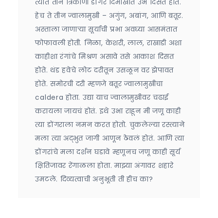
त्यात तीन त्रिकोणी डोंगर दिमाखात उभे दिसत होते.
हेच ते तीन ज्वालामुखी – अगुंग, अबांग, आणि बतूर.
अस्ताला जाणार्‍या सूर्याची प्रभा अवघ्या आसमंतात
फोफावली होती. निळा, केशरी, लाल, राखाडी अशा
काहीशा रंगांचे मिश्रण असावे तसे आकाश दिसत
होते. थंड हवेचे लोट दरीतून उसळून वर झेपावत
होते. समोरची दरी म्हणजे बतूर ज्वालामुखीचा
caldera होता. उद्या याच ज्वालामुखीवर चढाई
करायला जायचं होतं. इथे उभा राहून मी जणू काही
त्या डोंगराला नमन करत होतो. चुकलेल्या रस्त्याने
मला त्या अद्भुत जागी आणून ठेवलं होतं. आणि त्या
डोंगरांचे मला दर्शन घडावे म्हणूनच जणू काही सूर्य
क्षितिजावर रेंगाळला होता. माझ्या अंगावर शहारे
उमटले. दिव्यत्वाची अनुभूती ती हीच का?