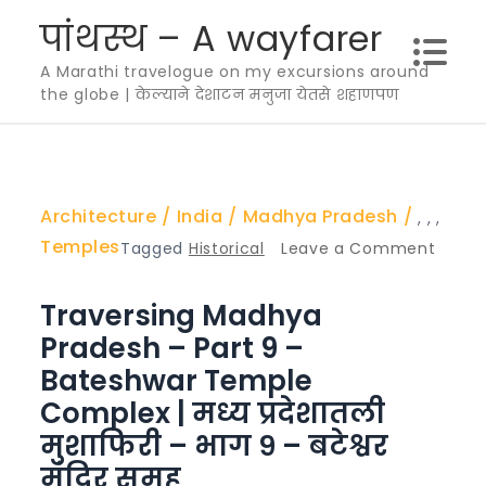
Skip
पांथस्थ – A wayfarer
to
A Marathi travelogue on my excursions around
content
the globe | केल्याने देशाटन मनुजा येतसे शहाणपण
Architecture
India
Madhya Pradesh
,
,
,
Temples
Tagged
Historical
Leave a Comment
on
Traversing Madhya
Traversing
Madhya
Pradesh – Part 9 –
Pradesh
Bateshwar Temple
–
Complex | मध्य प्रदेशातली
Part
मुशाफिरी – भाग ९ – बटेश्वर
9
मंदिर समूह