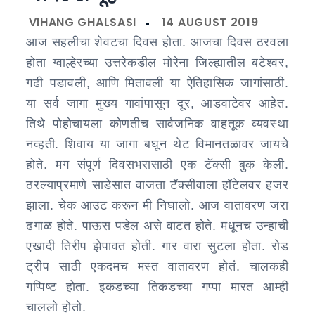
–
Bateshwar
Temple
आज सहलीचा शेवटचा दिवस होता. आजचा दिवस ठरवला
Complex
होता ग्वाल्हेरच्या उत्तरेकडील मोरेना जिल्ह्यातील बटेश्वर,
|
गढी पडावली, आणि मितावली या ऐतिहासिक जागांसाठी.
मध्य
या सर्व जागा मुख्य गावांपासून दूर, आडवाटेवर आहेत.
प्रदेशातली
तिथे पोहोचायला कोणतीच सार्वजनिक वाहतूक व्यवस्था
मुशाफिरी
नव्हती. शिवाय या जागा बघून थेट विमानतळावर जायचे
–
होते. मग संपूर्ण दिवसभरासाठी एक टॅक्सी बुक केली.
भाग
ठरल्याप्रमाणे साडेसात वाजता टॅक्सीवाला हॉटेलवर हजर
९
झाला. चेक आउट करून मी निघालो. आज वातावरण जरा
–
ढगाळ होते. पाऊस पडेल असे वाटत होते. मधूनच उन्हाची
बटेश्वर
एखादी तिरीप झेपावत होती. गार वारा सुटला होता. रोड
मंदिर
ट्रीप साठी एकदमच मस्त वातावरण होतं. चालकही
समूह
गप्पिष्ट होता. इकडच्या तिकडच्या गप्पा मारत आम्ही
चाललो होतो.