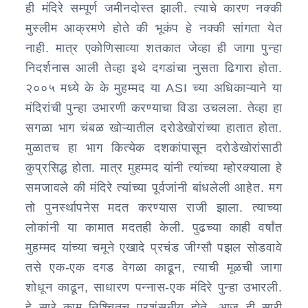
ही मंदिरे सम्पूर्ण जमीनदोस्त झाली. त्याचे कारण नक्की
मुस्लीम आक्रमणे होते की भूकंप हे नक्की सांगता येत
नाही. मात्र एकोणिसाव्या शतकात जेव्हा ही जागा पुन्हा
निदर्शनास आली तेव्हा इथे दगडांचा नुसता ढिगारा होता.
२००५ मध्ये के के मुहम्मद या ASI च्या अधिकाऱ्याने या
मंदिरांची पुन्हा उभारणी करण्याचा विडा उचलला. तेव्हा हा
सगळा भाग चंबळ खोऱ्यातील दरोडेखोरांच्या हातात होता.
मुळातच हा भाग कित्येक दशकांपासून दरोडेखोरांसाठी
कुप्रसिद्ध होता. मात्र मुहम्मद यांनी त्यांच्या म्होरक्याला हे
समजावले की मंदिरे त्यांच्या पूर्वजांनी बांधलेली आहेत. मग
तो पुनर्स्थापनेस मदत करण्यास राजी झाला. त्याच्या
लोकांनी या कामात मदतही केली. पुढच्या काही वर्षांत
मुहम्मद यांच्या चमूने एखादे प्रचंड जीग्सौ पझल सोडवावे
तसे एक-एक दगड वेगळा काढून, त्याची मूळची जागा
शोधून काढून, साधारण पन्नास-एक मंदिरे पुन्हा उभारली.
हे सारे काम निश्चितच प्रशंसनीय होते. आज ही सारी