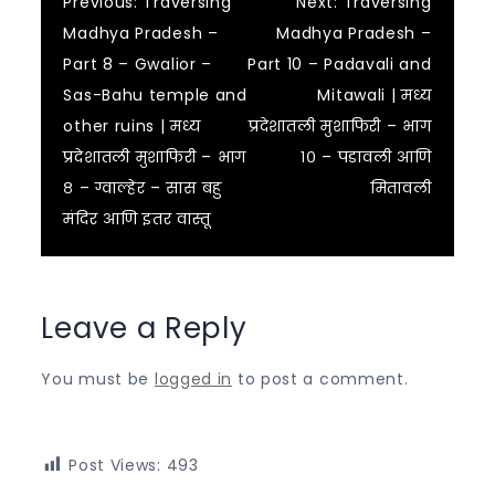
Post
Previous:
Traversing
Next:
Traversing
Madhya Pradesh –
Madhya Pradesh –
navigation
Part 8 – Gwalior –
Part 10 – Padavali and
Sas-Bahu temple and
Mitawali | मध्य
other ruins | मध्य
प्रदेशातली मुशाफिरी – भाग
प्रदेशातली मुशाफिरी – भाग
१० – पडावली आणि
८ – ग्वाल्हेर – सास बहु
मितावली
मंदिर आणि इतर वास्तू
Leave a Reply
You must be
logged in
to post a comment.
Post Views:
493