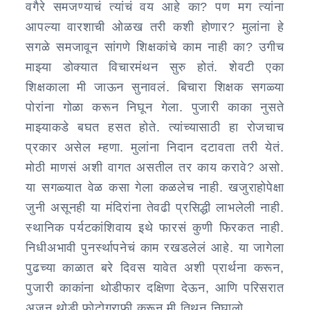
वगैरे समजण्याचं त्यांचं वय आहे का? पण मग त्यांना
आपल्या वारशाची ओळख तरी कशी होणार? मुलांना हे
सगळे समजावून सांगणे शिक्षकांचे काम नाही का? उगीच
माझ्या डोक्यात विचारमंथन सुरु होतं. शेवटी एका
शिक्षकाला मी जाऊन सुनावलं. बिचारा शिक्षक सगळ्या
पोरांना गोळा करून निघून गेला. पुजारी काका नुसते
माझ्याकडे बघत हसत होते. त्यांच्यासाठी हा रोजचाच
प्रकार असेल म्हणा. मुलांना निदान दटावता तरी येतं.
मोठी माणसं अशी वागत असतील तर काय करावे? असो.
या सगळ्यात वेळ कसा गेला कळलेच नाही. खजुराहोपेक्षा
जुनी असूनही या मंदिरांना तेवढी प्रसिद्धी लाभलेली नाही.
स्थानिक पर्यटकांशिवाय इथे फारसं कुणी फिरकत नाही.
निधीअभावी पुनर्स्थापनेचं काम रखडलेलं आहे. या जागेला
पुढच्या काळात बरे दिवस यावेत अशी प्रार्थना करून,
पुजारी काकांना थोडीफार दक्षिणा देऊन, आणि परिसरात
अजून थोडी फोटोग्राफी करून मी तिथून निघालो.