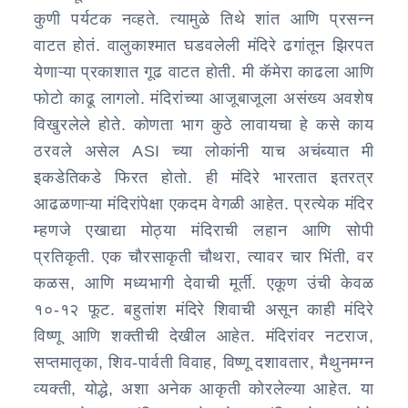
कुणी पर्यटक नव्हते. त्यामुळे तिथे शांत आणि प्रसन्न
वाटत होतं. वालुकाश्मात घडवलेली मंदिरे ढगांतून झिरपत
येणाऱ्या प्रकाशात गूढ वाटत होती. मी कॅमेरा काढला आणि
फोटो काढू लागलो. मंदिरांच्या आजूबाजूला असंख्य अवशेष
विखुरलेले होते. कोणता भाग कुठे लावायचा हे कसे काय
ठरवले असेल ASI च्या लोकांनी याच अचंब्यात मी
इकडेतिकडे फिरत होतो. ही मंदिरे भारतात इतरत्र
आढळणाऱ्या मंदिरांपेक्षा एकदम वेगळी आहेत. प्रत्येक मंदिर
म्हणजे एखाद्या मोठ्या मंदिराची लहान आणि सोपी
प्रतिकृती. एक चौरसाकृती चौथरा, त्यावर चार भिंती, वर
कळस, आणि मध्यभागी देवाची मूर्ती. एकूण उंची केवळ
१०-१२ फूट. बहुतांश मंदिरे शिवाची असून काही मंदिरे
विष्णू आणि शक्तीची देखील आहेत. मंदिरांवर नटराज,
सप्तमातृका, शिव-पार्वती विवाह, विष्णू दशावतार, मैथुनमग्न
व्यक्ती, योद्धे, अशा अनेक आकृती कोरलेल्या आहेत. या