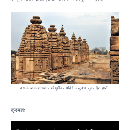
ढगाळ आकाशाच्या पार्श्वभूमीवर मंदिरे अजूनच सुंदर दैत होती
क्रमशः