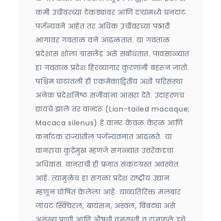
कमी उंचीवरच्या टेकड्यांवर आणि दऱ्यांमध्ये घनदाट
पर्जन्यवने आहेत तर अधिक उंचीवरच्या पठारी
भागावर गवताळ वने आढळतात. या गवताळ
प्रदेशास शोला ग्रासलँड असे संबोधतात. पावसाळ्यात
हा गवताळ प्रदेश हिरव्यागार कुरणांनी बहरून जातो.
पश्चिम घाटातली ही एकमेकाद्वितीय अशी परिसंस्था
अनेक प्रदेशनिष्ठ सजीवांना आसरा देते. उदाहरणच
द्यायचे झाले तर वान्दरू (Lion-tailed macaque;
Macaca silenus) हे वानर केवळ केरळ आणि
कर्नाटक राज्यांतील पर्जन्यवनांत आढळते. या
वानराचा कुद्रेमुख म्हणजे सगळ्यात उत्तरेकडचा
अधिवास. वानराची ही प्रजात संकटग्रस्त अवस्थेत
आहे. त्यामुळेच हा सगळा प्रदेश राष्ट्रीय उद्यान
म्हणून घोषित केलेला आहे. याव्यतिरिक्त मलबार
जायंट स्क्विरल, बायसन, अस्वल, बिबट्या असे
असंख्य प्राणी आणि औषधी वनस्पती व रानफुले इथे