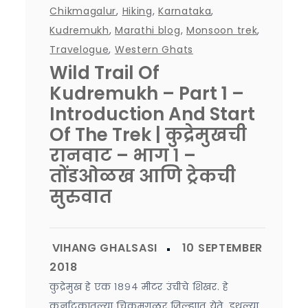
Chikmagalur
,
Hiking
,
Karnataka
,
Kudremukh
,
Marathi blog
,
Monsoon trek
,
Travelogue
,
Western Ghats
Wild Trail Of
Kudremukh – Part 1 –
Introduction And Start
Of The Trek | कुद्रेमुखची
रानवाट – भाग १ –
तोंडओळख आणि ट्रेकची
सुरुवात
कुद्रेमुख हे एक १८९४ मीटर उंचीचे शिखर. हे
कर्नाटकातल्या चिकमगळूर जिल्ह्यात येते. इथल्या