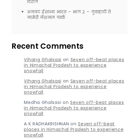
दिरांग
अनवट ईशान्य भारत – भाग २ – गुवाहाटी ते
नामेरी नॅशनल पार्क
Recent Comments
Vihang Ghalsasi
on
Seven off-beat places
in Himachal Pradesh to experience
snowfall
Vihang Ghalsasi
on
Seven off-beat places
in Himachal Pradesh to experience
snowfall
Medha Ghalsasi
on
Seven off-beat places
in Himachal Pradesh to experience
snowfall
A K RADHAKRISHNAN
on
Seven off-beat
places in Himachal Pradesh to experience
snowfall