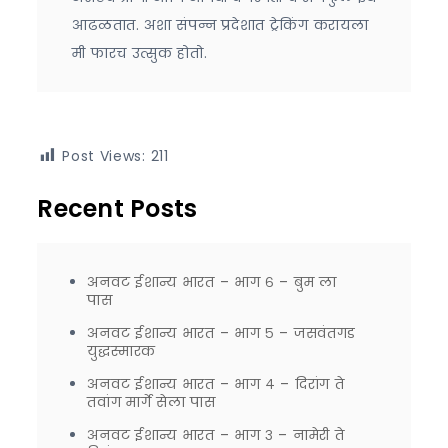
आढळतात. अशा संपन्न प्रदेशात ट्रेकिंग करायला
मी फारच उत्सुक होतो.
Post Views:
211
Recent Posts
अनवट ईशान्य भारत – भाग ६ – बुम ला
पास
अनवट ईशान्य भारत – भाग ५ – जसवंतगड
युद्धस्मारक
अनवट ईशान्य भारत – भाग ४ – दिरांग ते
तवांग मार्गे सेला पास
अनवट ईशान्य भारत – भाग ३ – नामेरी ते